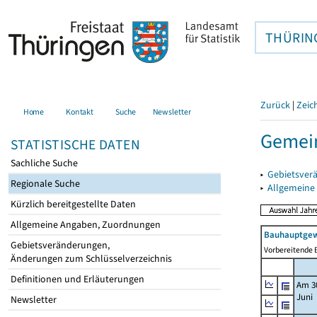
THÜRIN
Zurück
|
Zeic
Home
Kontakt
Suche
Newsletter
Gemei
STATISTISCHE DATEN
Sachliche Suche
▸
Gebietsver
Regionale Suche
▸
Allgemeine
Kürzlich bereitgestellte Daten
Allgemeine Angaben, Zuordnungen
Bauhauptgew
Gebietsveränderungen,
Vorbereitende B
Änderungen zum Schlüsselverzeichnis
Definitionen und Erläuterungen
Am 3
Juni
Newsletter