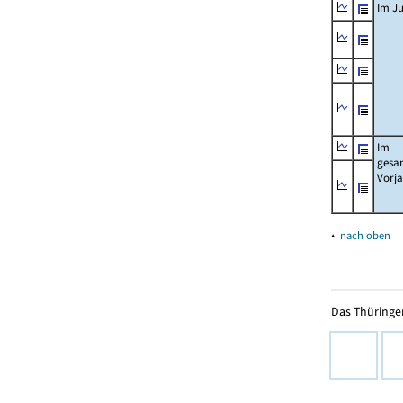
Im Ju
Im
gesa
Vorj
▴
nach oben
Das Thüringer