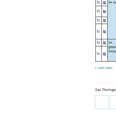
Im Ju
Im
gesa
Vorj
▴
nach oben
Das Thüringer