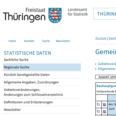
THÜRIN
Zurück
|
Zeic
Home
Kontakt
Suche
Newsletter
Gemein
STATISTISCHE DATEN
Sachliche Suche
▸
Gebietsver
Regionale Suche
▸
Allgemeine
Kürzlich bereitgestellte Daten
Allgemeine Angaben, Zuordnungen
Bauhauptgew
Gebietsveränderungen,
Vorbereitende B
Änderungen zum Schlüsselverzeichnis
Definitionen und Erläuterungen
Am 3
Juni
Newsletter