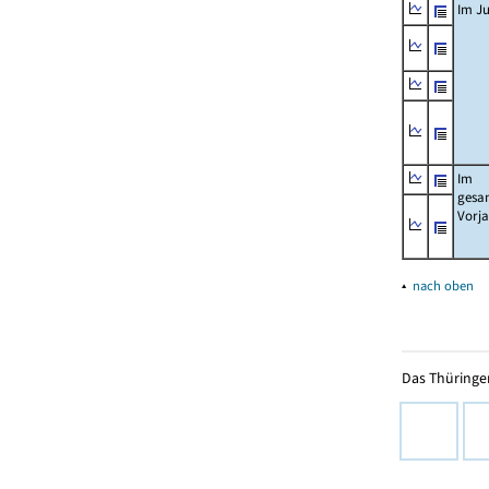
Im Ju
Im
gesa
Vorj
▴
nach oben
Das Thüringer