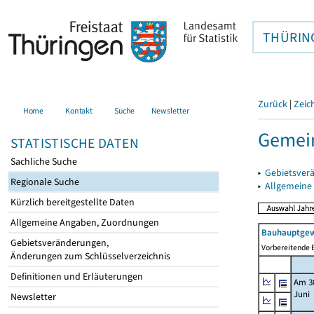
THÜRIN
Zurück
|
Zeic
Home
Kontakt
Suche
Newsletter
Gemein
STATISTISCHE DATEN
Sachliche Suche
▸
Gebietsver
Regionale Suche
▸
Allgemeine
Kürzlich bereitgestellte Daten
Allgemeine Angaben, Zuordnungen
Bauhauptgew
Gebietsveränderungen,
Vorbereitende B
Änderungen zum Schlüsselverzeichnis
Definitionen und Erläuterungen
Am 3
Juni
Newsletter