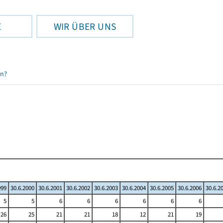
E
WIR ÜBER UNS
en?
999
30.6.2000
30.6.2001
30.6.2002
30.6.2003
30.6.2004
30.6.2005
30.6.2006
30.6.2
5
5
6
6
6
6
6
6
26
25
21
21
18
12
21
19