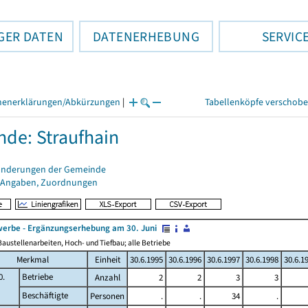
GER DATEN
DATENERHEBUNG
SERVIC
henerklärungen/Abkürzungen
|
Tabellenköpfe verschob
de: Straufhain
änderungen der Gemeinde
 Angaben, Zuordnungen
erbe - Ergänzungserhebung am 30. Juni
austellenarbeiten, Hoch- und Tiefbau; alle Betriebe
Merkmal
Einheit
30.6.1995
30.6.1996
30.6.1997
30.6.1998
30.6.1
0.
Betriebe
Anzahl
2
2
3
3
Beschäftigte
Personen
.
.
34
.