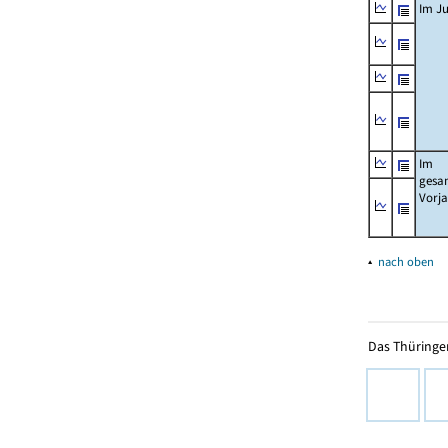
Im Ju
Im
gesa
Vorj
▴
nach oben
Das Thüringer