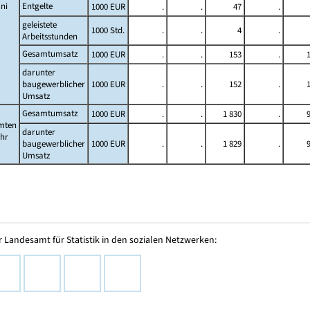
ni
Entgelte
1000 EUR
.
.
47
.
geleistete
1000 Std.
.
.
4
.
Arbeitsstunden
Gesamtumsatz
1000 EUR
.
.
153
.
darunter
baugewerblicher
1000 EUR
.
.
152
.
Umsatz
Gesamtumsatz
1000 EUR
.
.
1 830
.
mten
darunter
ahr
baugewerblicher
1000 EUR
.
.
1 829
.
Umsatz
 Landesamt für Statistik in den sozialen Netzwerken: