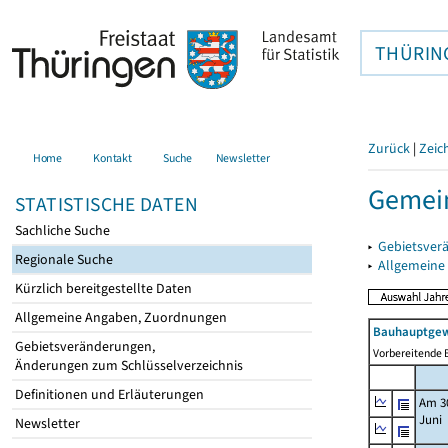
THÜRIN
Zurück
|
Zeic
Home
Kontakt
Suche
Newsletter
Gemein
STATISTISCHE DATEN
Sachliche Suche
▸
Gebietsver
Regionale Suche
▸
Allgemeine
Kürzlich bereitgestellte Daten
Allgemeine Angaben, Zuordnungen
Bauhauptgew
Gebietsveränderungen,
Vorbereitende B
Änderungen zum Schlüsselverzeichnis
Definitionen und Erläuterungen
Am 3
Juni
Newsletter