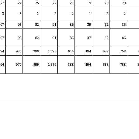
27
24
25
22
21
9
23
20
3
3
2
2
2
1
2
2
107
96
82
91
85
39
82
86
107
96
82
91
85
37
82
86
994
970
999
1 595
914
194
638
758
994
970
999
1 589
888
194
638
758