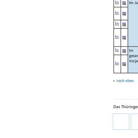
Im Ju
Im
gesa
Vorj
▴
nach oben
Das Thüringer