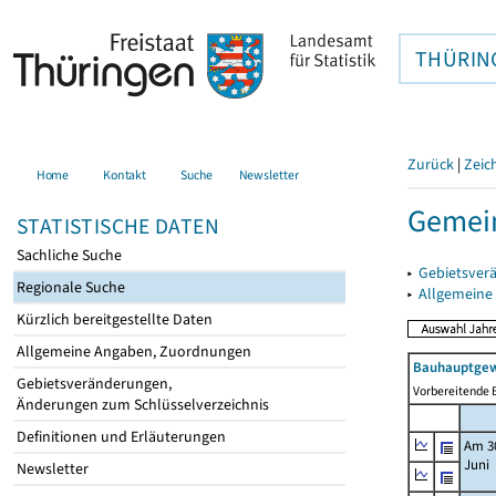
THÜRIN
Zurück
|
Zeic
Home
Kontakt
Suche
Newsletter
Gemein
STATISTISCHE DATEN
Sachliche Suche
▸
Gebietsver
Regionale Suche
▸
Allgemeine
Kürzlich bereitgestellte Daten
Allgemeine Angaben, Zuordnungen
Bauhauptgew
Gebietsveränderungen,
Vorbereitende B
Änderungen zum Schlüsselverzeichnis
Definitionen und Erläuterungen
Am 3
Juni
Newsletter