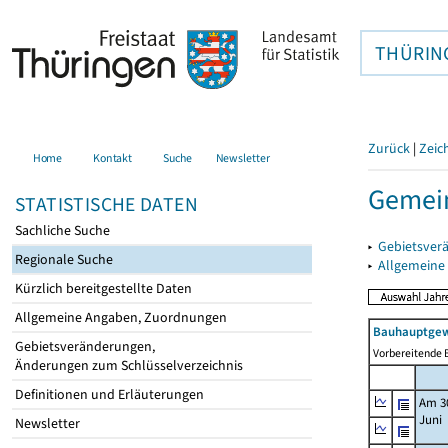
THÜRIN
Zurück
|
Zeic
Home
Kontakt
Suche
Newsletter
Gemei
STATISTISCHE DATEN
Sachliche Suche
▸
Gebietsver
Regionale Suche
▸
Allgemeine
Kürzlich bereitgestellte Daten
Allgemeine Angaben, Zuordnungen
Bauhauptgew
Gebietsveränderungen,
Vorbereitende B
Änderungen zum Schlüsselverzeichnis
Definitionen und Erläuterungen
Am 3
Juni
Newsletter