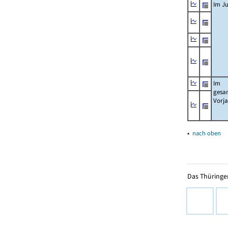
Im Ju
Im
gesa
Vorj
▴
nach oben
Das Thüringer