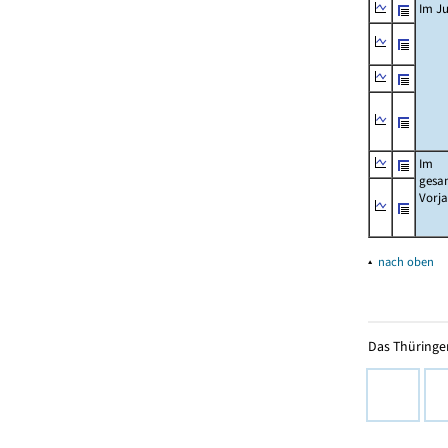
Im Ju
Im
gesa
Vorj
▴
nach oben
Das Thüringer