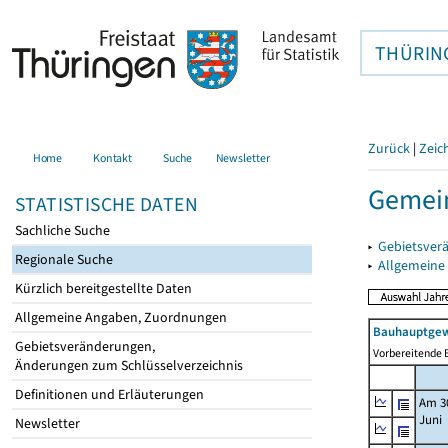
THÜRIN
Zurück
|
Zeic
Home
Kontakt
Suche
Newsletter
Gemein
STATISTISCHE DATEN
Sachliche Suche
▸
Gebietsver
Regionale Suche
▸
Allgemeine
Kürzlich bereitgestellte Daten
Allgemeine Angaben, Zuordnungen
Bauhauptgew
Gebietsveränderungen,
Vorbereitende B
Änderungen zum Schlüsselverzeichnis
Definitionen und Erläuterungen
Am 3
Juni
Newsletter