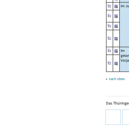
Im Ju
Im
gesa
Vorj
▴
nach oben
Das Thüringer