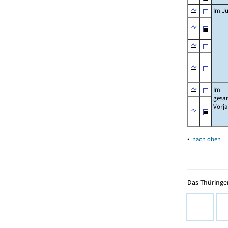
Im Ju
Im
gesa
Vorj
▴
nach oben
Das Thüringer