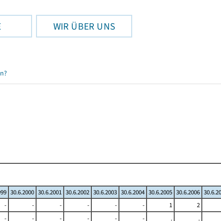
E
WIR ÜBER UNS
en?
999
30.6.2000
30.6.2001
30.6.2002
30.6.2003
30.6.2004
30.6.2005
30.6.2006
30.6.2
-
-
-
-
-
-
1
2
-
-
-
-
-
-
.
.