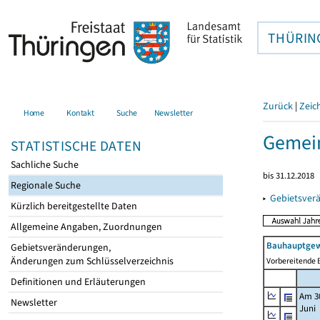
THÜRIN
Zurück
|
Zeic
Home
Kontakt
Suche
Newsletter
Gemein
STATISTISCHE DATEN
Sachliche Suche
bis 31.12.2018
Regionale Suche
▸
Gebietsver
Kürzlich bereitgestellte Daten
Allgemeine Angaben, Zuordnungen
Bauhauptgew
Gebietsveränderungen,
Änderungen zum Schlüsselverzeichnis
Vorbereitende B
Definitionen und Erläuterungen
Am 3
Newsletter
Juni