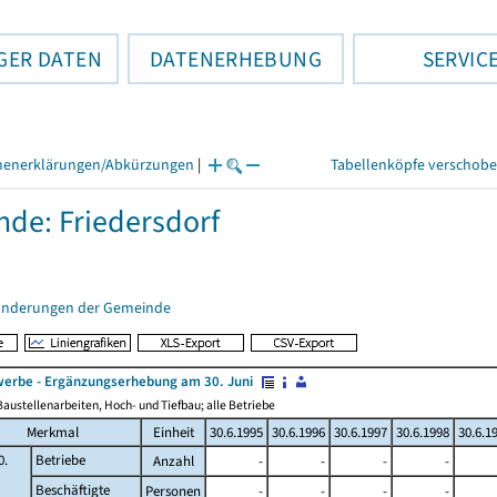
GER DATEN
DATENERHEBUNG
SERVIC
henerklärungen/Abkürzungen
|
Tabellenköpfe verschob
de: Friedersdorf
änderungen der Gemeinde
erbe - Ergänzungserhebung am 30. Juni
austellenarbeiten, Hoch- und Tiefbau; alle Betriebe
Merkmal
Einheit
30.6.1995
30.6.1996
30.6.1997
30.6.1998
30.6.1
0.
Betriebe
Anzahl
-
-
-
-
Beschäftigte
Personen
-
-
-
-