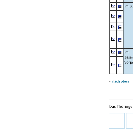
Im Ju
Im
gesa
Vorj
▴
nach oben
Das Thüringer