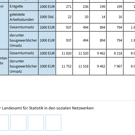
ni
Entgelte
1000 EUR
271
236
199
199
geleistete
1000 Std.
22
20
14
16
Arbeitsstunden
Gesamtumsatz
1000 EUR
937
494
894
794
1 
darunter
baugewerblicher
1000 EUR
937
494
894
794
1 
Umsatz
Gesamtumsatz
1000 EUR
11 820
11 520
9 462
8 218
8 
mten
darunter
ahr
baugewerblicher
1000 EUR
11 752
11 518
9 462
7 967
8 
Umsatz
 Landesamt für Statistik in den sozialen Netzwerken: