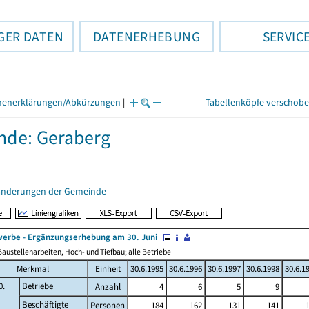
GER DATEN
DATENERHEBUNG
SERVIC
henerklärungen/Abkürzungen
|
Tabellenköpfe verschob
de: Geraberg
änderungen der Gemeinde
erbe - Ergänzungserhebung am 30. Juni
austellenarbeiten, Hoch- und Tiefbau; alle Betriebe
Merkmal
Einheit
30.6.1995
30.6.1996
30.6.1997
30.6.1998
30.6.1
0.
Betriebe
Anzahl
4
6
5
9
Beschäftigte
Personen
184
162
131
141