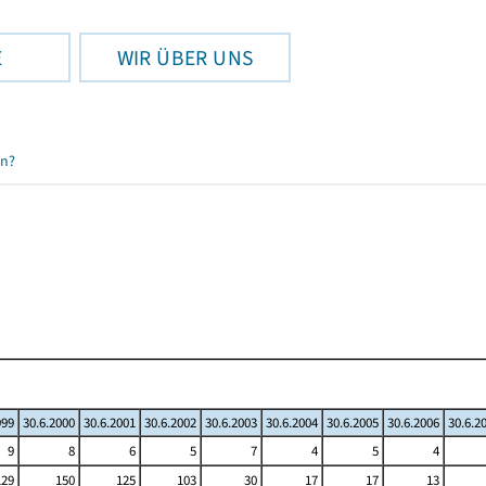
E
WIR ÜBER UNS
en?
999
30.6.2000
30.6.2001
30.6.2002
30.6.2003
30.6.2004
30.6.2005
30.6.2006
30.6.2
9
8
6
5
7
4
5
4
129
150
125
103
30
17
17
13