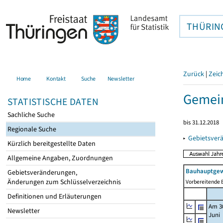
THÜRIN
Zurück
|
Zeic
Home
Kontakt
Suche
Newsletter
Gemein
STATISTISCHE DATEN
Sachliche Suche
bis 31.12.2018
Regionale Suche
▸
Gebietsver
Kürzlich bereitgestellte Daten
Allgemeine Angaben, Zuordnungen
Bauhauptgew
Gebietsveränderungen,
Änderungen zum Schlüsselverzeichnis
Vorbereitende B
Definitionen und Erläuterungen
Am 3
Newsletter
Juni