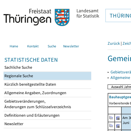
THÜRIN
Zurück
|
Zeic
Home
Kontakt
Suche
Newsletter
Gemein
STATISTISCHE DATEN
Sachliche Suche
▸
Gebietsver
Regionale Suche
▸
Allgemeine
Kürzlich bereitgestellte Daten
Allgemeine Angaben, Zuordnungen
Bauhauptgew
Gebietsveränderungen,
Vorbereitende B
Änderungen zum Schlüsselverzeichnis
Definitionen und Erläuterungen
Am 3
Juni
Newsletter