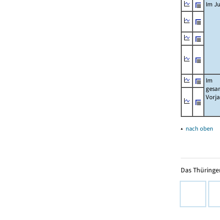
Im Ju
Im
gesa
Vorj
▴
nach oben
Das Thüringer