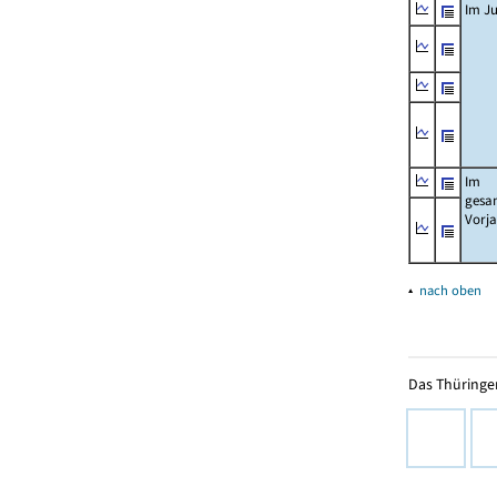
Im Ju
Im
gesa
Vorj
▴
nach oben
Das Thüringer