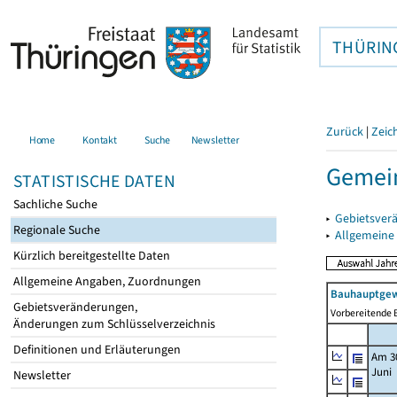
THÜRIN
Zurück
|
Zeic
Home
Kontakt
Suche
Newsletter
Gemein
STATISTISCHE DATEN
Sachliche Suche
▸
Gebietsver
Regionale Suche
▸
Allgemeine
Kürzlich bereitgestellte Daten
Allgemeine Angaben, Zuordnungen
Bauhauptgew
Gebietsveränderungen,
Vorbereitende B
Änderungen zum Schlüsselverzeichnis
Definitionen und Erläuterungen
Am 3
Juni
Newsletter