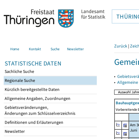
THÜRIN
Zurück
|
Zeic
Home
Kontakt
Suche
Newsletter
Gemein
STATISTISCHE DATEN
Sachliche Suche
▸
Gebietsver
Regionale Suche
▸
Allgemeine
Kürzlich bereitgestellte Daten
Allgemeine Angaben, Zuordnungen
Bauhauptgew
Gebietsveränderungen,
Vorbereitende B
Änderungen zum Schlüsselverzeichnis
Definitionen und Erläuterungen
Am 3
Juni
Newsletter