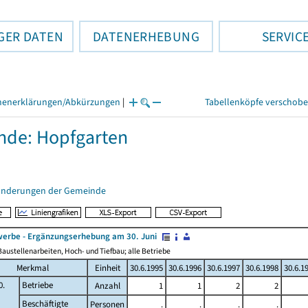
GER DATEN
DATENERHEBUNG
SERVIC
henerklärungen/Abkürzungen
|
Tabellenköpfe verschob
de: Hopfgarten
änderungen der Gemeinde
erbe - Ergänzungserhebung am 30. Juni
austellenarbeiten, Hoch- und Tiefbau; alle Betriebe
Merkmal
Einheit
30.6.1995
30.6.1996
30.6.1997
30.6.1998
30.6.1
0.
Betriebe
Anzahl
1
1
2
2
Beschäftigte
Personen
.
.
.
.