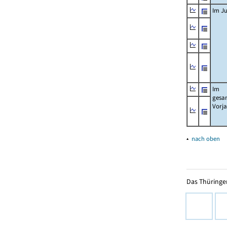
Im Ju
Im
gesa
Vorj
▴
nach oben
Das Thüringer