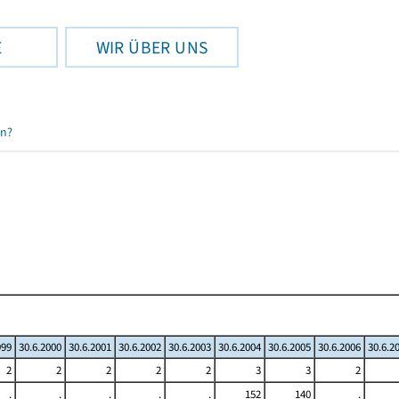
E
WIR ÜBER UNS
en?
999
30.6.2000
30.6.2001
30.6.2002
30.6.2003
30.6.2004
30.6.2005
30.6.2006
30.6.2
2
2
2
2
2
3
3
2
.
.
.
.
.
152
140
.