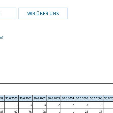
E
WIR ÜBER UNS
en?
999
30.6.2000
30.6.2001
30.6.2002
30.6.2003
30.6.2004
30.6.2005
30.6.2006
30.6.2
3
3
3
3
2
2
3
3
83
97
76
28
.
.
25
18