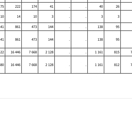
175
222
174
41
.
.
40
26
10
14
10
3
.
.
3
3
441
861
473
144
.
.
138
95
441
861
473
144
.
.
138
95
422
16 446
7 668
2 128
.
.
1 161
815
380
16 446
7 668
2 128
.
.
1 161
812