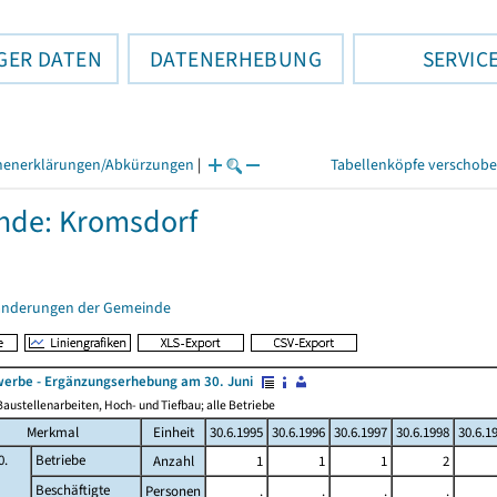
GER DATEN
DATENERHEBUNG
SERVIC
henerklärungen/Abkürzungen
|
Tabellenköpfe verschob
nde: Kromsdorf
änderungen der Gemeinde
erbe - Ergänzungserhebung am 30. Juni
austellenarbeiten, Hoch- und Tiefbau; alle Betriebe
Merkmal
Einheit
30.6.1995
30.6.1996
30.6.1997
30.6.1998
30.6.1
0.
Betriebe
Anzahl
1
1
1
2
Beschäftigte
Personen
.
.
.
.