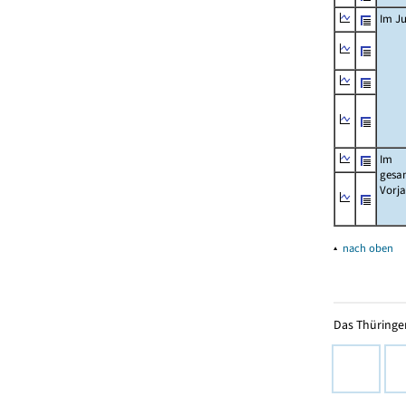
Im Ju
Im
gesa
Vorj
▴
nach oben
Das Thüringer