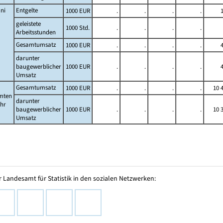
ni
Entgelte
1000 EUR
.
.
.
.
geleistete
1000 Std.
.
.
.
.
Arbeitsstunden
Gesamtumsatz
1000 EUR
.
.
.
.
darunter
baugewerblicher
1000 EUR
.
.
.
.
Umsatz
Gesamtumsatz
1000 EUR
.
.
.
.
10 
mten
darunter
ahr
baugewerblicher
1000 EUR
.
.
.
.
10 
Umsatz
 Landesamt für Statistik in den sozialen Netzwerken: