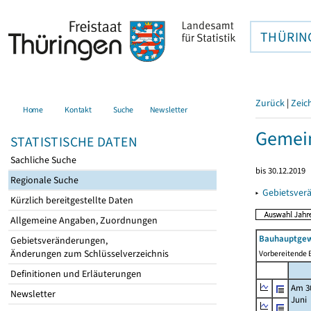
THÜRIN
Zurück
|
Zeic
Home
Kontakt
Suche
Newsletter
Gemei
STATISTISCHE DATEN
Sachliche Suche
bis 30.12.2019
Regionale Suche
▸
Gebietsver
Kürzlich bereitgestellte Daten
Allgemeine Angaben, Zuordnungen
Bauhauptgew
Gebietsveränderungen,
Änderungen zum Schlüsselverzeichnis
Vorbereitende B
Definitionen und Erläuterungen
Am 3
Newsletter
Juni