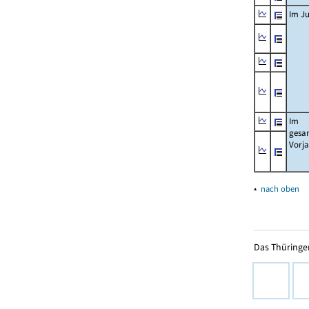
Im Ju
Im
gesa
Vorj
▴
nach oben
Das Thüringer