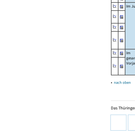
Im Ju
Im
gesa
Vorj
▴
nach oben
Das Thüringer