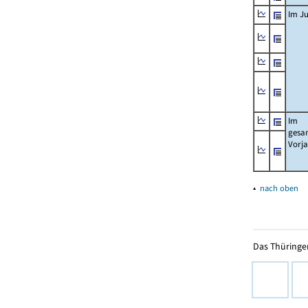
Im Ju
Im
gesa
Vorj
▴
nach oben
Das Thüringer