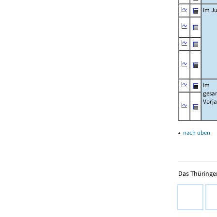
Im Ju
Im
gesa
Vorj
▴
nach oben
Das Thüringer