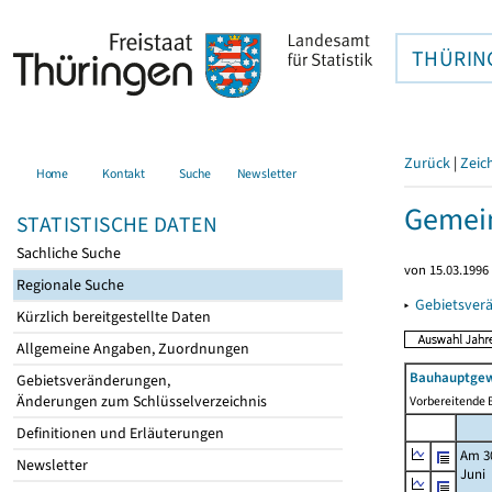
THÜRIN
Zurück
|
Zeic
Home
Kontakt
Suche
Newsletter
Gemein
STATISTISCHE DATEN
Sachliche Suche
von 15.03.1996 
Regionale Suche
▸
Gebietsver
Kürzlich bereitgestellte Daten
Allgemeine Angaben, Zuordnungen
Bauhauptgew
Gebietsveränderungen,
Änderungen zum Schlüsselverzeichnis
Vorbereitende B
Definitionen und Erläuterungen
Am 3
Newsletter
Juni