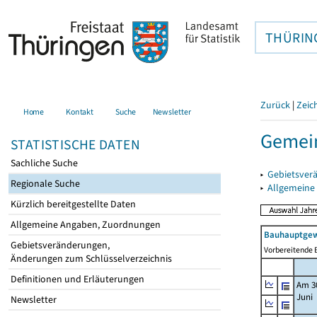
THÜRIN
Zurück
|
Zeic
Home
Kontakt
Suche
Newsletter
Gemein
STATISTISCHE DATEN
Sachliche Suche
▸
Gebietsver
Regionale Suche
▸
Allgemeine
Kürzlich bereitgestellte Daten
Allgemeine Angaben, Zuordnungen
Bauhauptgew
Gebietsveränderungen,
Vorbereitende B
Änderungen zum Schlüsselverzeichnis
Definitionen und Erläuterungen
Am 3
Juni
Newsletter