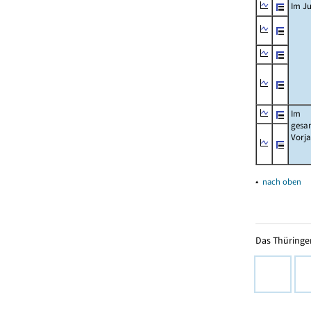
Im Ju
Im
gesa
Vorj
▴
nach oben
Das Thüringer