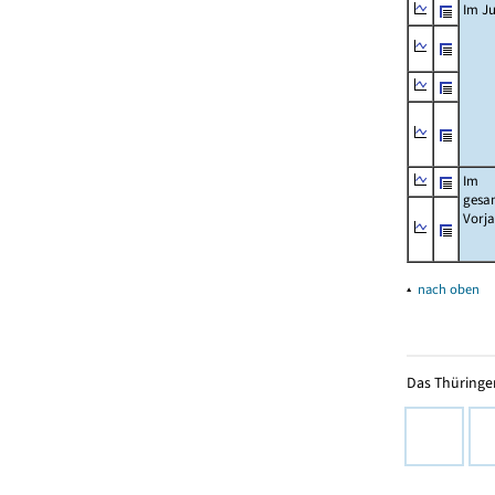
Im Ju
Im
gesa
Vorj
▴
nach oben
Das Thüringer