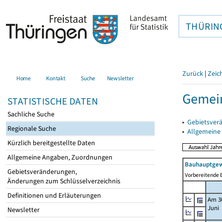
THÜRIN
Zurück
|
Zeic
Home
Kontakt
Suche
Newsletter
Gemein
STATISTISCHE DATEN
Sachliche Suche
▸
Gebietsver
Regionale Suche
▸
Allgemeine
Kürzlich bereitgestellte Daten
Allgemeine Angaben, Zuordnungen
Bauhauptgew
Gebietsveränderungen,
Vorbereitende B
Änderungen zum Schlüsselverzeichnis
Definitionen und Erläuterungen
Am 3
Juni
Newsletter