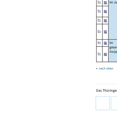
Im Ju
Im
gesa
Vorj
▴
nach oben
Das Thüringer