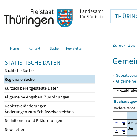
THÜRIN
Zurück
|
Zeic
Home
Kontakt
Suche
Newsletter
Gemein
STATISTISCHE DATEN
Sachliche Suche
▸
Gebietsver
Regionale Suche
▸
Allgemeine
Kürzlich bereitgestellte Daten
Allgemeine Angaben, Zuordnungen
Bauhauptgew
Gebietsveränderungen,
Vorbereitende B
Änderungen zum Schlüsselverzeichnis
Definitionen und Erläuterungen
Am 3
Juni
Newsletter