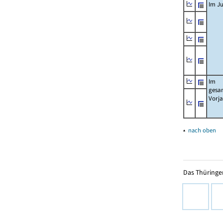
Im Ju
Im
gesa
Vorj
▴
nach oben
Das Thüringer