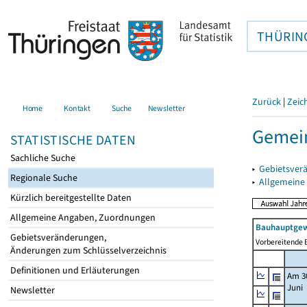
THÜRIN
Zurück
|
Zeic
Home
Kontakt
Suche
Newsletter
Gemein
STATISTISCHE DATEN
Sachliche Suche
▸
Gebietsver
Regionale Suche
▸
Allgemeine
Kürzlich bereitgestellte Daten
Allgemeine Angaben, Zuordnungen
Bauhauptgew
Gebietsveränderungen,
Vorbereitende B
Änderungen zum Schlüsselverzeichnis
Definitionen und Erläuterungen
Am 3
Juni
Newsletter