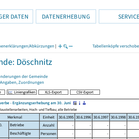
GER DATEN
DATENERHEBUNG
SERVIC
henerklärungen/Abkürzungen
|
Tabellenköpfe verschob
de: Döschnitz
änderungen der Gemeinde
 Angaben, Zuordnungen
erbe - Ergänzungserhebung am 30. Juni
austellenarbeiten, Hoch- und Tiefbau; alle Betriebe
Merkmal
Einheit
30.6.1995
30.6.1996
30.6.1997
30.6.1998
30.6.1
0.
Betriebe
Anzahl
-
-
-
-
Beschäftigte
Personen
-
-
-
-