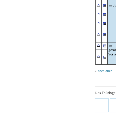
Im Ju
Im
gesa
Vorj
▴
nach oben
Das Thüringer