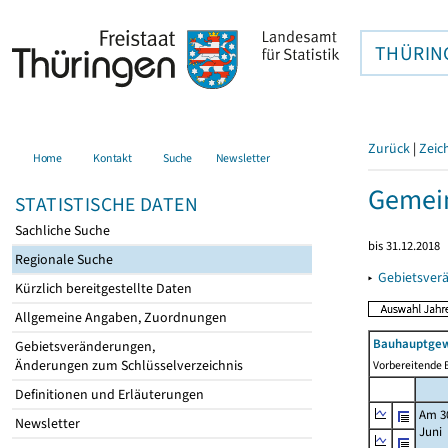
THÜRIN
Zurück
|
Zeic
Home
Kontakt
Suche
Newsletter
Gemein
STATISTISCHE DATEN
Sachliche Suche
bis 31.12.2018
Regionale Suche
▸
Gebietsver
Kürzlich bereitgestellte Daten
Allgemeine Angaben, Zuordnungen
Bauhauptgew
Gebietsveränderungen,
Änderungen zum Schlüsselverzeichnis
Vorbereitende B
Definitionen und Erläuterungen
Am 3
Newsletter
Juni