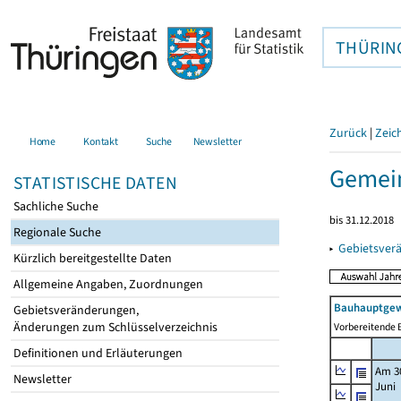
THÜRIN
Zurück
|
Zeic
Home
Kontakt
Suche
Newsletter
Gemein
STATISTISCHE DATEN
Sachliche Suche
bis 31.12.2018
Regionale Suche
▸
Gebietsver
Kürzlich bereitgestellte Daten
Allgemeine Angaben, Zuordnungen
Bauhauptgew
Gebietsveränderungen,
Änderungen zum Schlüsselverzeichnis
Vorbereitende B
Definitionen und Erläuterungen
Am 3
Newsletter
Juni