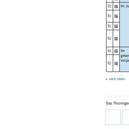
Im Ju
Im
gesa
Vorj
▴
nach oben
Das Thüringer