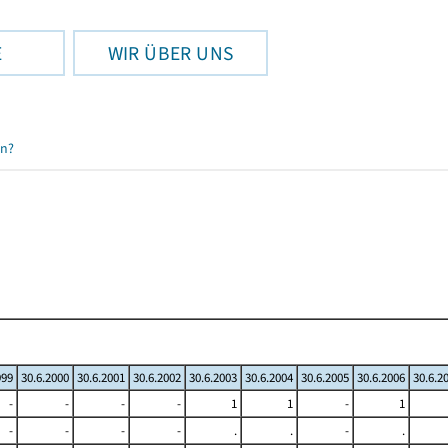
E
WIR ÜBER UNS
en?
999
30.6.2000
30.6.2001
30.6.2002
30.6.2003
30.6.2004
30.6.2005
30.6.2006
30.6.2
-
-
-
-
1
1
-
1
-
-
-
-
.
.
-
.