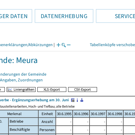
GER DATEN
DATENERHEBUNG
SERVIC
henerklärungen/Abkürzungen
|
Tabellenköpfe verschob
nde: Meura
änderungen der Gemeinde
 Angaben, Zuordnungen
erbe - Ergänzungserhebung am 30. Juni
austellenarbeiten, Hoch- und Tiefbau; alle Betriebe
Merkmal
Einheit
30.6.1995
30.6.1996
30.6.1997
30.6.1998
30.6.1
0.
Betriebe
Anzahl
-
-
-
-
Beschäftigte
Personen
-
-
-
-