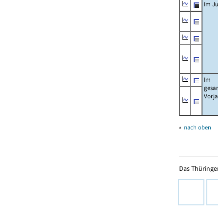
Im Ju
Im
gesa
Vorj
▴
nach oben
Das Thüringer