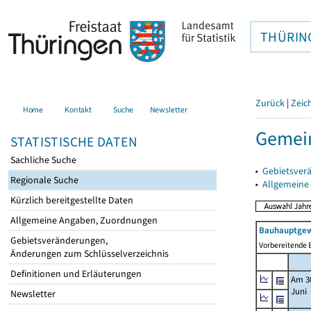
THÜRIN
Zurück
|
Zeic
Home
Kontakt
Suche
Newsletter
Gemei
STATISTISCHE DATEN
Sachliche Suche
▸
Gebietsver
Regionale Suche
▸
Allgemeine
Kürzlich bereitgestellte Daten
Allgemeine Angaben, Zuordnungen
Bauhauptgew
Gebietsveränderungen,
Vorbereitende B
Änderungen zum Schlüsselverzeichnis
Definitionen und Erläuterungen
Am 3
Juni
Newsletter