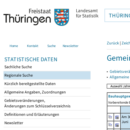
THÜRIN
Zurück
|
Zeic
Home
Kontakt
Suche
Newsletter
Gemein
STATISTISCHE DATEN
Sachliche Suche
▸
Gebietsver
Regionale Suche
▸
Allgemeine
Kürzlich bereitgestellte Daten
Allgemeine Angaben, Zuordnungen
Bauhauptgew
Gebietsveränderungen,
Vorbereitende B
Änderungen zum Schlüsselverzeichnis
Definitionen und Erläuterungen
Am 3
Juni
Newsletter