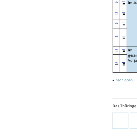
Im Ju
Im
gesa
Vorj
▴
nach oben
Das Thüringer