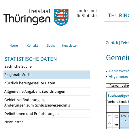
THÜRIN
Zurück
|
Zeic
Home
Kontakt
Suche
Newsletter
Gemei
STATISTISCHE DATEN
Sachliche Suche
▸
Gebietsver
Regionale Suche
▸
Allgemeine
Kürzlich bereitgestellte Daten
Allgemeine Angaben, Zuordnungen
Bauhauptgew
Gebietsveränderungen,
Vorbereitende B
Änderungen zum Schlüsselverzeichnis
Definitionen und Erläuterungen
Am 3
Juni
Newsletter