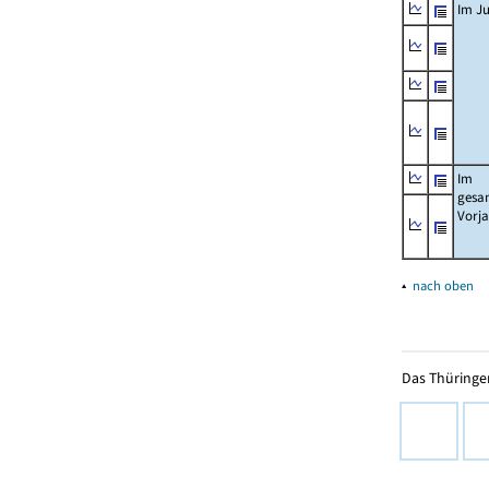
Im Ju
Im
gesa
Vorj
▴
nach oben
Das Thüringer