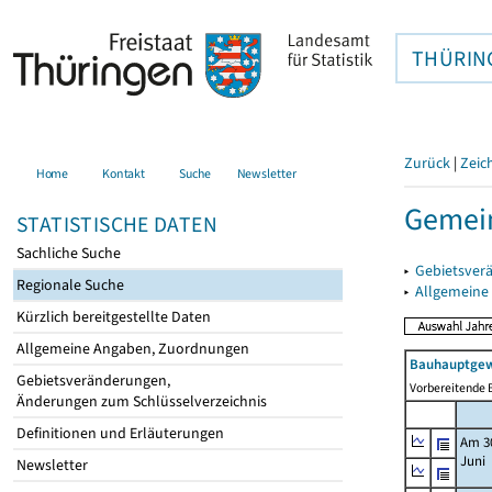
THÜRIN
Zurück
|
Zeic
Home
Kontakt
Suche
Newsletter
Gemein
STATISTISCHE DATEN
Sachliche Suche
▸
Gebietsver
Regionale Suche
▸
Allgemeine
Kürzlich bereitgestellte Daten
Allgemeine Angaben, Zuordnungen
Bauhauptgew
Gebietsveränderungen,
Vorbereitende B
Änderungen zum Schlüsselverzeichnis
Definitionen und Erläuterungen
Am 3
Juni
Newsletter