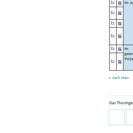
Im Ju
Im
gesa
Vorj
▴
nach oben
Das Thüringer