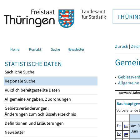
THÜRIN
Zurück
|
Zeic
Home
Kontakt
Suche
Newsletter
Gemein
STATISTISCHE DATEN
Sachliche Suche
▸
Gebietsver
Regionale Suche
▸
Allgemeine
Kürzlich bereitgestellte Daten
Allgemeine Angaben, Zuordnungen
Bauhauptgew
Gebietsveränderungen,
Vorbereitende B
Änderungen zum Schlüsselverzeichnis
Definitionen und Erläuterungen
Am 3
Juni
Newsletter