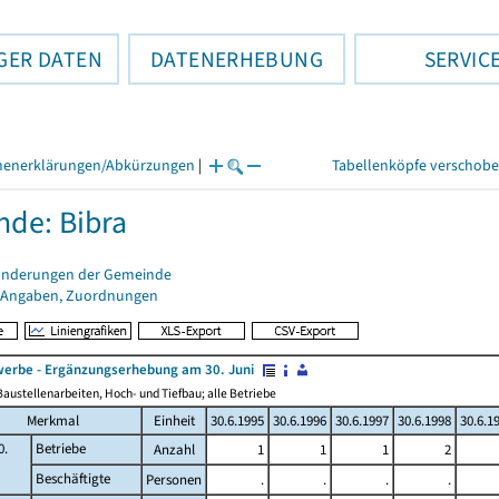
GER DATEN
DATENERHEBUNG
SERVIC
henerklärungen/Abkürzungen
|
Tabellenköpfe verschob
de: Bibra
änderungen der Gemeinde
 Angaben, Zuordnungen
erbe - Ergänzungserhebung am 30. Juni
austellenarbeiten, Hoch- und Tiefbau; alle Betriebe
Merkmal
Einheit
30.6.1995
30.6.1996
30.6.1997
30.6.1998
30.6.1
0.
Betriebe
Anzahl
1
1
1
2
Beschäftigte
Personen
.
.
.
.