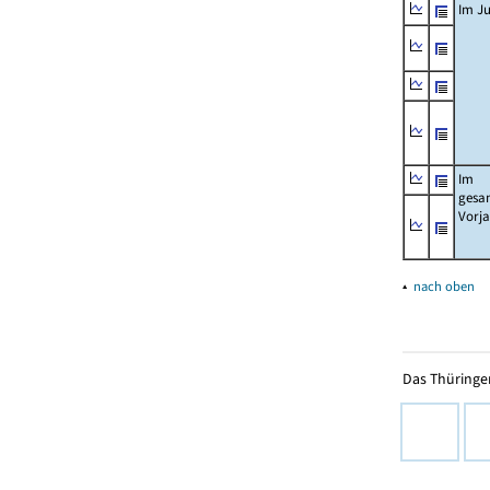
Im Ju
Im
gesa
Vorj
▴
nach oben
Das Thüringer