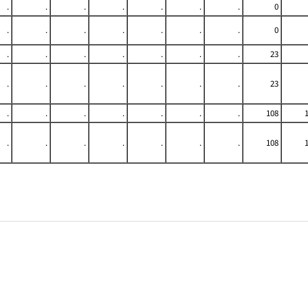
.
.
.
.
.
.
.
0
.
.
.
.
.
.
.
0
.
.
.
.
.
.
.
23
.
.
.
.
.
.
.
23
.
.
.
.
.
.
.
108
.
.
.
.
.
.
.
108