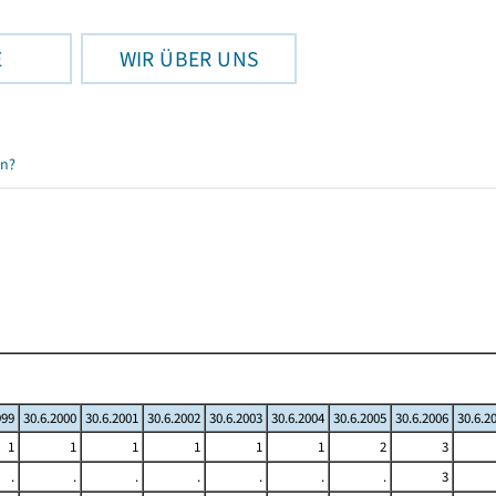
E
WIR ÜBER UNS
en?
999
30.6.2000
30.6.2001
30.6.2002
30.6.2003
30.6.2004
30.6.2005
30.6.2006
30.6.2
1
1
1
1
1
1
2
3
.
.
.
.
.
.
.
3