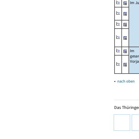
Im Ju
Im
gesa
Vorj
▴
nach oben
Das Thüringer