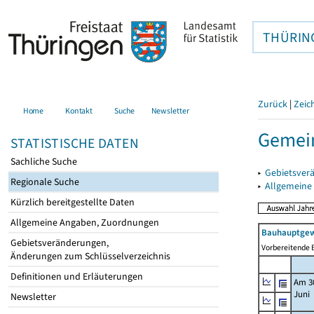
THÜRIN
Zurück
|
Zeic
Home
Kontakt
Suche
Newsletter
Gemein
STATISTISCHE DATEN
Sachliche Suche
▸
Gebietsver
Regionale Suche
▸
Allgemeine
Kürzlich bereitgestellte Daten
Allgemeine Angaben, Zuordnungen
Bauhauptgew
Gebietsveränderungen,
Vorbereitende B
Änderungen zum Schlüsselverzeichnis
Definitionen und Erläuterungen
Am 3
Juni
Newsletter