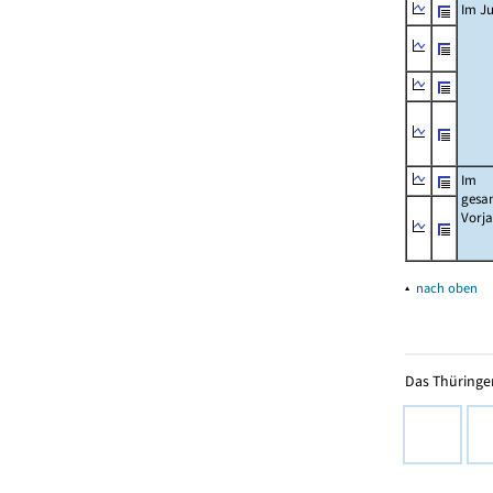
Im Ju
Im
gesa
Vorj
▴
nach oben
Das Thüringer