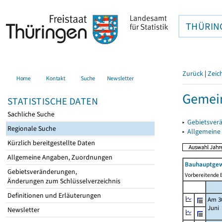
THÜRIN
Zurück
|
Zeic
Home
Kontakt
Suche
Newsletter
Gemein
STATISTISCHE DATEN
Sachliche Suche
▸
Gebietsver
Regionale Suche
▸
Allgemeine
Kürzlich bereitgestellte Daten
Allgemeine Angaben, Zuordnungen
Bauhauptgew
Gebietsveränderungen,
Vorbereitende B
Änderungen zum Schlüsselverzeichnis
Definitionen und Erläuterungen
Am 3
Juni
Newsletter