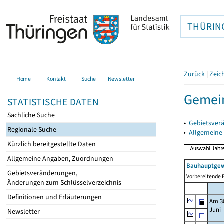
THÜRIN
Zurück
|
Zeic
Home
Kontakt
Suche
Newsletter
Gemei
STATISTISCHE DATEN
Sachliche Suche
▸
Gebietsver
Regionale Suche
▸
Allgemeine
Kürzlich bereitgestellte Daten
Allgemeine Angaben, Zuordnungen
Bauhauptgew
Gebietsveränderungen,
Vorbereitende B
Änderungen zum Schlüsselverzeichnis
Definitionen und Erläuterungen
Am 3
Juni
Newsletter