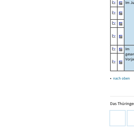
Im Ju
Im
gesa
Vorj
▴
nach oben
Das Thüringer