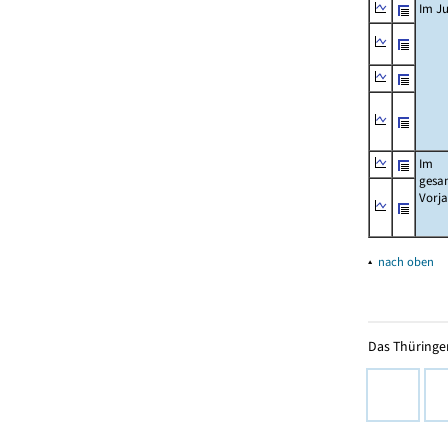
Im Ju
Im
gesa
Vorj
▴
nach oben
Das Thüringer