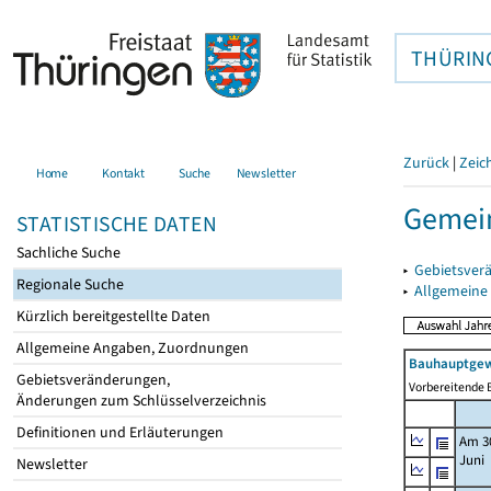
THÜRIN
Zurück
|
Zeic
Home
Kontakt
Suche
Newsletter
Gemei
STATISTISCHE DATEN
Sachliche Suche
▸
Gebietsver
Regionale Suche
▸
Allgemeine
Kürzlich bereitgestellte Daten
Allgemeine Angaben, Zuordnungen
Bauhauptgew
Gebietsveränderungen,
Vorbereitende B
Änderungen zum Schlüsselverzeichnis
Definitionen und Erläuterungen
Am 3
Juni
Newsletter