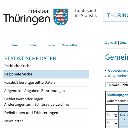
THÜRIN
Zurück
|
Zeic
Home
Kontakt
Suche
Newsletter
Gemei
STATISTISCHE DATEN
Sachliche Suche
▸
Gebietsver
Regionale Suche
▸
Allgemeine
Kürzlich bereitgestellte Daten
Allgemeine Angaben, Zuordnungen
Bauhauptgew
Gebietsveränderungen,
Vorbereitende B
Änderungen zum Schlüsselverzeichnis
Definitionen und Erläuterungen
Am 3
Juni
Newsletter