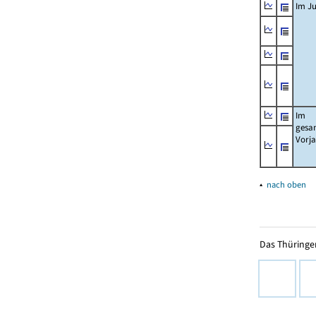
Im Ju
Im
gesa
Vorj
▴
nach oben
Das Thüringer