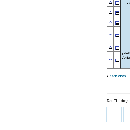
Im Ju
Im
gesa
Vorj
▴
nach oben
Das Thüringer