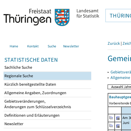
THÜRIN
Zurück
|
Zeic
Home
Kontakt
Suche
Newsletter
Gemein
STATISTISCHE DATEN
Sachliche Suche
▸
Gebietsver
Regionale Suche
▸
Allgemeine
Kürzlich bereitgestellte Daten
Allgemeine Angaben, Zuordnungen
Bauhauptgew
Gebietsveränderungen,
Vorbereitende B
Änderungen zum Schlüsselverzeichnis
Definitionen und Erläuterungen
Am 3
Juni
Newsletter