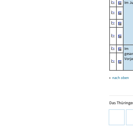
Im Ju
Im
gesa
Vorj
▴
nach oben
Das Thüringer