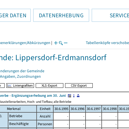
GER DATEN
DATENERHEBUNG
SERVIC
henerklärungen/Abkürzungen
|
Tabellenköpfe verschob
de: Lippersdorf-Erdmannsdorf
änderungen der Gemeinde
 Angaben, Zuordnungen
erbe - Ergänzungserhebung am 30. Juni
austellenarbeiten, Hoch- und Tiefbau; alle Betriebe
Merkmal
Einheit
30.6.1995
30.6.1996
30.6.1997
30.6.1998
30.6.1
0.
Betriebe
Anzahl
-
-
-
-
Beschäftigte
Personen
-
-
-
-