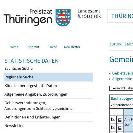
THÜRIN
Zurück
|
Zeic
Home
Kontakt
Suche
Newsletter
Gemein
STATISTISCHE DATEN
Sachliche Suche
▸
Gebietsver
Regionale Suche
▸
Allgemeine
Kürzlich bereitgestellte Daten
Allgemeine Angaben, Zuordnungen
Bauhauptgew
Gebietsveränderungen,
Vorbereitende B
Änderungen zum Schlüsselverzeichnis
Definitionen und Erläuterungen
Am 3
Juni
Newsletter