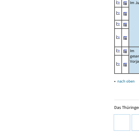
Im Ju
Im
gesa
Vorj
▴
nach oben
Das Thüringer