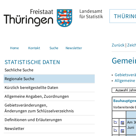
THÜRIN
Zurück
|
Zeic
Home
Kontakt
Suche
Newsletter
Gemein
STATISTISCHE DATEN
Sachliche Suche
▸
Gebietsver
Regionale Suche
▸
Allgemeine
Kürzlich bereitgestellte Daten
Allgemeine Angaben, Zuordnungen
Bauhauptgew
Gebietsveränderungen,
Vorbereitende B
Änderungen zum Schlüsselverzeichnis
Definitionen und Erläuterungen
Am 3
Juni
Newsletter