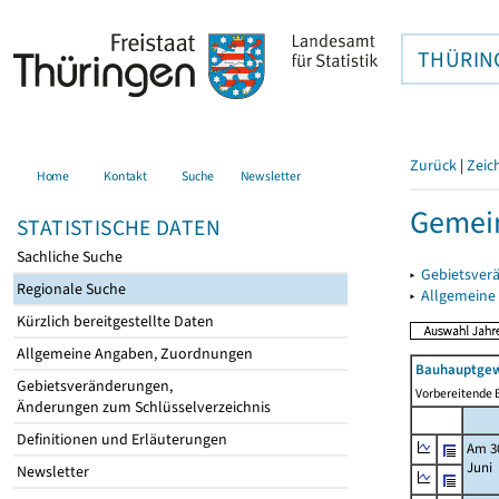
THÜRIN
Zurück
|
Zeic
Home
Kontakt
Suche
Newsletter
Gemein
STATISTISCHE DATEN
Sachliche Suche
▸
Gebietsver
Regionale Suche
▸
Allgemeine
Kürzlich bereitgestellte Daten
Allgemeine Angaben, Zuordnungen
Bauhauptgew
Gebietsveränderungen,
Vorbereitende B
Änderungen zum Schlüsselverzeichnis
Definitionen und Erläuterungen
Am 3
Juni
Newsletter