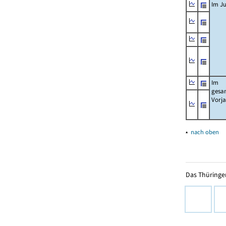
Im Ju
Im
gesa
Vorj
▴
nach oben
Das Thüringer