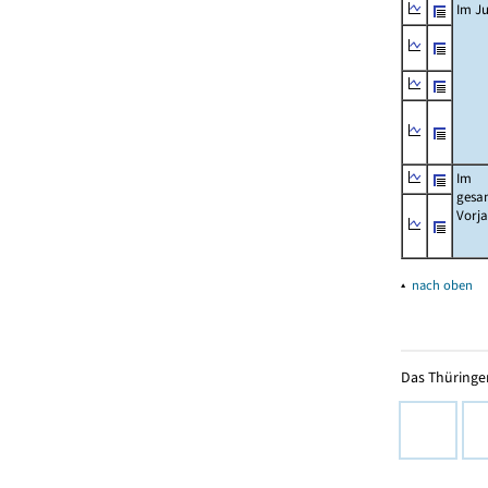
Im Ju
Im
gesa
Vorj
▴
nach oben
Das Thüringer