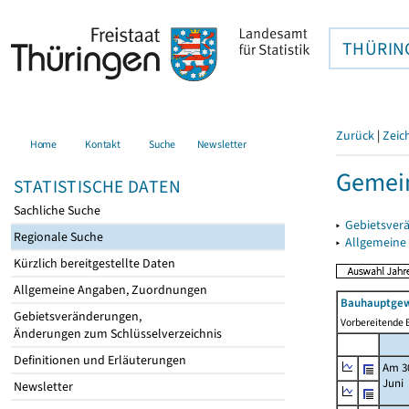
THÜRIN
Zurück
|
Zeic
Home
Kontakt
Suche
Newsletter
Gemein
STATISTISCHE DATEN
Sachliche Suche
▸
Gebietsver
Regionale Suche
▸
Allgemeine
Kürzlich bereitgestellte Daten
Allgemeine Angaben, Zuordnungen
Bauhauptgew
Gebietsveränderungen,
Vorbereitende B
Änderungen zum Schlüsselverzeichnis
Definitionen und Erläuterungen
Am 3
Juni
Newsletter