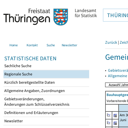
THÜRIN
Zurück
|
Zeic
Home
Kontakt
Suche
Newsletter
Gemein
STATISTISCHE DATEN
Sachliche Suche
▸
Gebietsver
Regionale Suche
▸
Allgemeine
Kürzlich bereitgestellte Daten
Allgemeine Angaben, Zuordnungen
Bauhauptgew
Gebietsveränderungen,
Vorbereitende B
Änderungen zum Schlüsselverzeichnis
Definitionen und Erläuterungen
Am 3
Juni
Newsletter