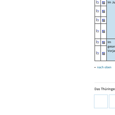
Im Ju
Im
gesa
Vorj
▴
nach oben
Das Thüringer