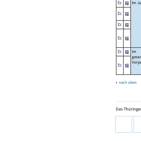
Im Ju
Im
gesa
Vorj
▴
nach oben
Das Thüringer