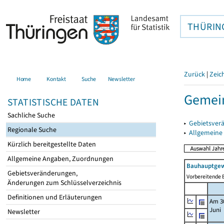
THÜRIN
Zurück
|
Zeic
Home
Kontakt
Suche
Newsletter
Gemein
STATISTISCHE DATEN
Sachliche Suche
▸
Gebietsver
Regionale Suche
▸
Allgemeine
Kürzlich bereitgestellte Daten
Allgemeine Angaben, Zuordnungen
Bauhauptgew
Gebietsveränderungen,
Vorbereitende B
Änderungen zum Schlüsselverzeichnis
Definitionen und Erläuterungen
Am 3
Juni
Newsletter