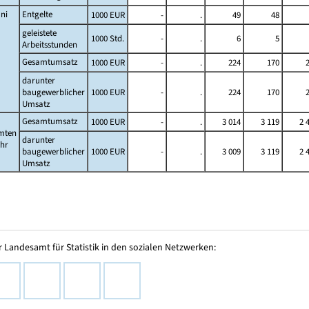
ni
Entgelte
1000 EUR
-
.
49
48
geleistete
1000 Std.
-
.
6
5
Arbeitsstunden
Gesamtumsatz
1000 EUR
-
.
224
170
darunter
baugewerblicher
1000 EUR
-
.
224
170
Umsatz
Gesamtumsatz
1000 EUR
-
.
3 014
3 119
2 
mten
darunter
ahr
baugewerblicher
1000 EUR
-
.
3 009
3 119
2 
Umsatz
 Landesamt für Statistik in den sozialen Netzwerken: