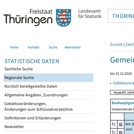
THÜRIN
Zurück
|
Zeic
Home
Kontakt
Suche
Newsletter
Gemein
STATISTISCHE DATEN
Sachliche Suche
bis 31.12.2018
Regionale Suche
▸
Gebietsver
Kürzlich bereitgestellte Daten
Allgemeine Angaben, Zuordnungen
Bauhauptgew
Gebietsveränderungen,
Änderungen zum Schlüsselverzeichnis
Vorbereitende B
Definitionen und Erläuterungen
Am 3
Newsletter
Juni