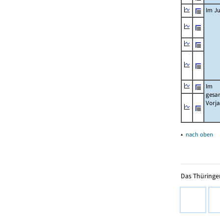
Im Ju
Im
gesa
Vorj
▴
nach oben
Das Thüringer