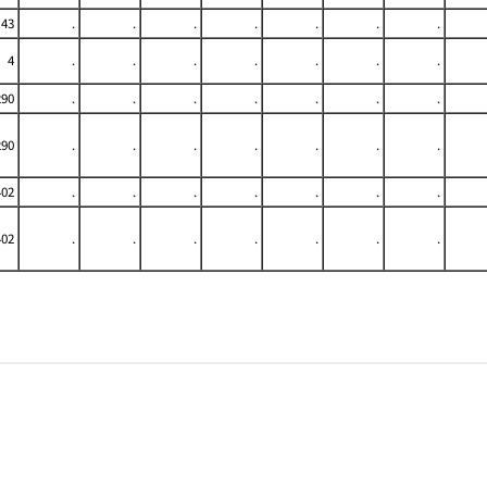
43
.
.
.
.
.
.
.
4
.
.
.
.
.
.
.
290
.
.
.
.
.
.
.
290
.
.
.
.
.
.
.
402
.
.
.
.
.
.
.
402
.
.
.
.
.
.
.