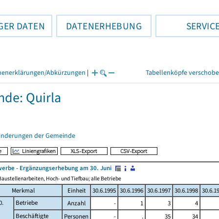
GER DATEN
DATENERHEBUNG
SERVIC
henerklärungen/Abkürzungen
|
Tabellenköpfe verschob
de: Quirla
änderungen der Gemeinde
erbe - Ergänzungserhebung am 30. Juni
austellenarbeiten, Hoch- und Tiefbau; alle Betriebe
Merkmal
Einheit
30.6.1995
30.6.1996
30.6.1997
30.6.1998
30.6.1
0.
Betriebe
Anzahl
-
1
3
4
Beschäftigte
Personen
-
.
35
34