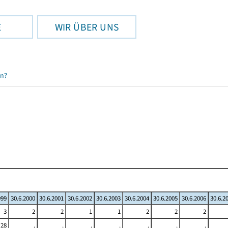
E
WIR ÜBER UNS
en?
999
30.6.2000
30.6.2001
30.6.2002
30.6.2003
30.6.2004
30.6.2005
30.6.2006
30.6.2
3
2
2
1
1
2
2
2
28
.
.
.
.
.
.
.