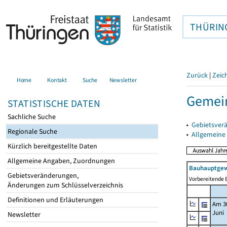
THÜRIN
Zurück
|
Zeic
Home
Kontakt
Suche
Newsletter
Gemein
STATISTISCHE DATEN
Sachliche Suche
▸
Gebietsver
Regionale Suche
▸
Allgemeine
Kürzlich bereitgestellte Daten
Allgemeine Angaben, Zuordnungen
Bauhauptgew
Gebietsveränderungen,
Vorbereitende B
Änderungen zum Schlüsselverzeichnis
Definitionen und Erläuterungen
Am 3
Juni
Newsletter