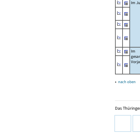
Im Ju
Im
gesa
Vorj
▴
nach oben
Das Thüringer