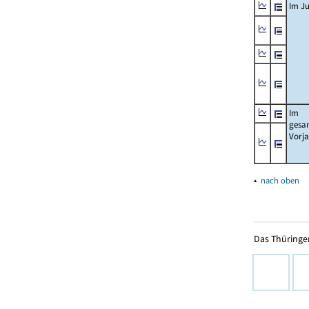
Im Ju
Im
gesa
Vorj
▴
nach oben
Das Thüringer