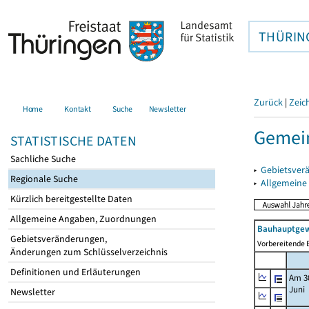
THÜRIN
Zurück
|
Zeic
Home
Kontakt
Suche
Newsletter
Gemei
STATISTISCHE DATEN
Sachliche Suche
▸
Gebietsver
Regionale Suche
▸
Allgemeine
Kürzlich bereitgestellte Daten
Allgemeine Angaben, Zuordnungen
Bauhauptgew
Gebietsveränderungen,
Vorbereitende B
Änderungen zum Schlüsselverzeichnis
Definitionen und Erläuterungen
Am 3
Juni
Newsletter