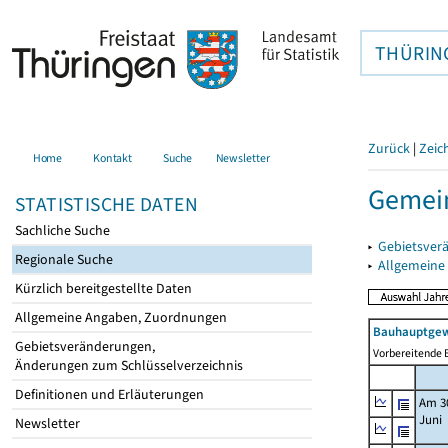
THÜRIN
Zurück
|
Zeic
Home
Kontakt
Suche
Newsletter
Gemein
STATISTISCHE DATEN
Sachliche Suche
▸
Gebietsver
Regionale Suche
▸
Allgemeine
Kürzlich bereitgestellte Daten
Allgemeine Angaben, Zuordnungen
Bauhauptgew
Gebietsveränderungen,
Vorbereitende B
Änderungen zum Schlüsselverzeichnis
Definitionen und Erläuterungen
Am 3
Juni
Newsletter