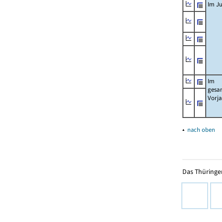
Im Ju
Im
gesa
Vorj
▴
nach oben
Das Thüringer