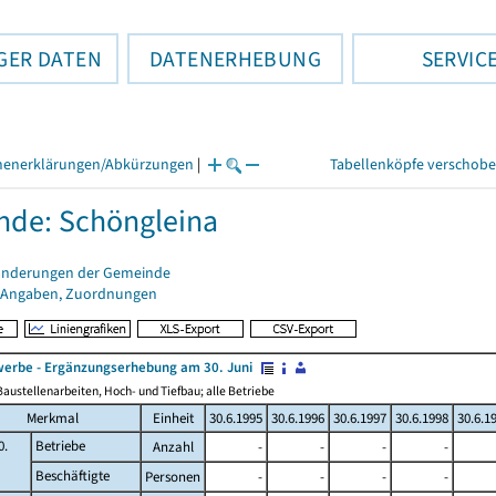
GER DATEN
DATENERHEBUNG
SERVIC
henerklärungen/Abkürzungen
|
Tabellenköpfe verschob
de: Schöngleina
änderungen der Gemeinde
 Angaben, Zuordnungen
erbe - Ergänzungserhebung am 30. Juni
austellenarbeiten, Hoch- und Tiefbau; alle Betriebe
Merkmal
Einheit
30.6.1995
30.6.1996
30.6.1997
30.6.1998
30.6.1
0.
Betriebe
Anzahl
-
-
-
-
Beschäftigte
Personen
-
-
-
-