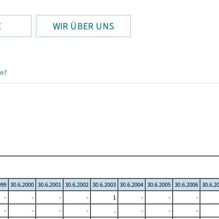
E
WIR ÜBER UNS
en?
999
30.6.2000
30.6.2001
30.6.2002
30.6.2003
30.6.2004
30.6.2005
30.6.2006
30.6.2
-
-
-
-
1
-
-
-
-
-
-
-
.
-
-
-