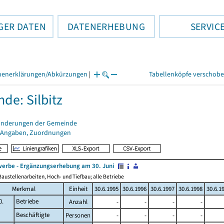
GER DATEN
DATENERHEBUNG
SERVIC
henerklärungen/Abkürzungen
|
Tabellenköpfe verschob
de: Silbitz
änderungen der Gemeinde
 Angaben, Zuordnungen
erbe - Ergänzungserhebung am 30. Juni
austellenarbeiten, Hoch- und Tiefbau; alle Betriebe
Merkmal
Einheit
30.6.1995
30.6.1996
30.6.1997
30.6.1998
30.6.1
0.
Betriebe
Anzahl
-
-
-
-
Beschäftigte
Personen
-
-
-
-