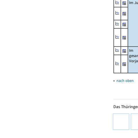
Im Ju
Im
gesa
Vorj
▴
nach oben
Das Thüringer