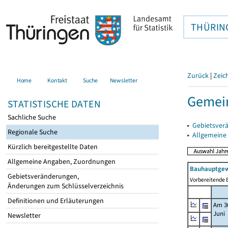
THÜRIN
Zurück
|
Zeic
Home
Kontakt
Suche
Newsletter
Gemein
STATISTISCHE DATEN
Sachliche Suche
▸
Gebietsver
Regionale Suche
▸
Allgemeine
Kürzlich bereitgestellte Daten
Allgemeine Angaben, Zuordnungen
Bauhauptgew
Gebietsveränderungen,
Vorbereitende B
Änderungen zum Schlüsselverzeichnis
Definitionen und Erläuterungen
Am 3
Juni
Newsletter