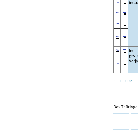
Im Ju
Im
gesa
Vorj
▴
nach oben
Das Thüringer