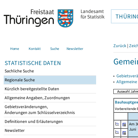
THÜRIN
Zurück
|
Zeic
Home
Kontakt
Suche
Newsletter
Gemein
STATISTISCHE DATEN
Sachliche Suche
▸
Gebietsver
Regionale Suche
▸
Allgemeine
Kürzlich bereitgestellte Daten
Allgemeine Angaben, Zuordnungen
Bauhauptgew
Gebietsveränderungen,
Vorbereitende B
Änderungen zum Schlüsselverzeichnis
Definitionen und Erläuterungen
Am 3
Juni
Newsletter