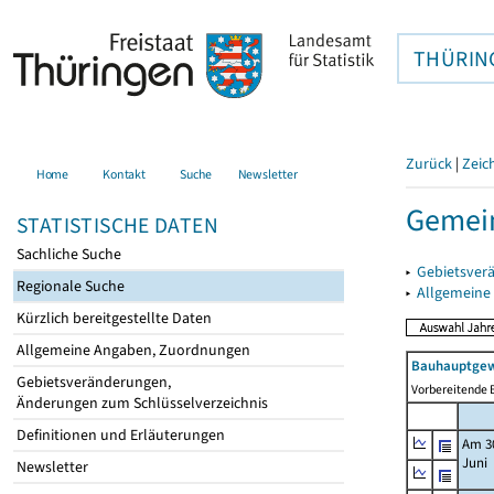
THÜRIN
Zurück
|
Zeic
Home
Kontakt
Suche
Newsletter
Gemein
STATISTISCHE DATEN
Sachliche Suche
▸
Gebietsver
Regionale Suche
▸
Allgemeine
Kürzlich bereitgestellte Daten
Allgemeine Angaben, Zuordnungen
Bauhauptgew
Gebietsveränderungen,
Vorbereitende B
Änderungen zum Schlüsselverzeichnis
Definitionen und Erläuterungen
Am 3
Juni
Newsletter