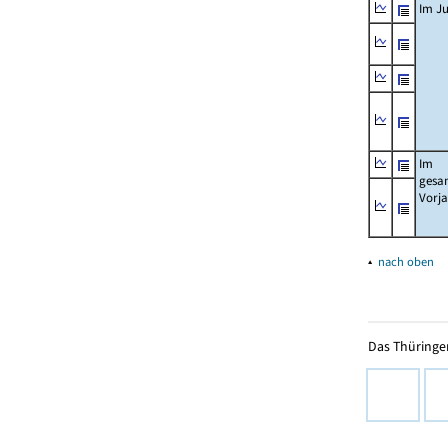
Im Ju
Im
gesa
Vorj
▴
nach oben
Das Thüringer