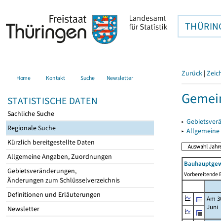
THÜRIN
Zurück
|
Zeic
Home
Kontakt
Suche
Newsletter
Gemein
STATISTISCHE DATEN
Sachliche Suche
▸
Gebietsver
Regionale Suche
▸
Allgemeine
Kürzlich bereitgestellte Daten
Allgemeine Angaben, Zuordnungen
Bauhauptgew
Gebietsveränderungen,
Vorbereitende B
Änderungen zum Schlüsselverzeichnis
Definitionen und Erläuterungen
Am 3
Juni
Newsletter