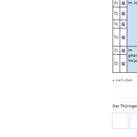
Im Ju
Im
gesa
Vorj
▴
nach oben
Das Thüringer